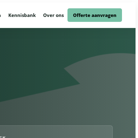
n
Kennisbank
Over ons
Offerte aanvragen
 object storage voor media, back-
AVG-proof, persoonlijk en zonder
.
hyperscaler lock-in.
lusief lifecycle, monitoring en
Cases, cloudstrategie en technische
uitleg.
ostgreSQL, Redis en meer beheerd
CK