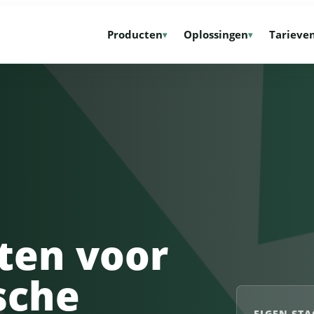
Producten
Oplossingen
Tarieve
refronts, piekverkeer en
Nederlandse content delivery voor sites, video
Eigen cloudomgeving met
Compatibele
hikbaarheid.
en software.
Nederlands beheer.
ups en data
ranscode, package, deliver
Video geschikt maken voor ieder device en
Migratie, beheer, security en
Clusters inc
.
netwerk.
optimalisatie.
support.
ten voor
ing, adaptive delivery,
Eigen live encoding platform voor SRT, RTMP,
MariaDB, P
ermen, DRM en CDN-
HLS, DASH en realtime packaging.
door Scalia.
.
ische
HLS, DASH en origin workflows voor live en
menwerkingscloud voor
VOD.
EIGEN STA