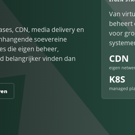
, delen en dataregie.
Van virt
beheert 
bases, CDN, media delivery en
voor grot
enhangende soevereine
systeme
es die eigen beheer,
CDN
d belangrijker vinden dan
eigen netwe
K8S
managed pl
ven