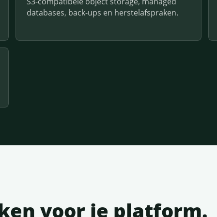
S3-compatibele object storage, managed
databases, back-ups en herstelafspraken.
en voor je platform.