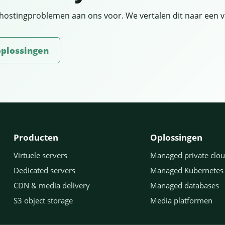
e hostingproblemen aan ons voor. We vertalen dit naar een 
oplossingen
Producten
Oplossingen
Virtuele servers
Managed private clo
Dedicated servers
Managed Kubernetes
CDN & media delivery
Managed databases
S3 object storage
Media platformen