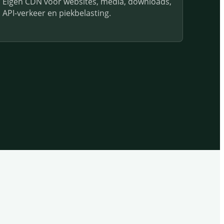
Eigen CDN voor websites, media, downloads,
API-verkeer en piekbelasting.