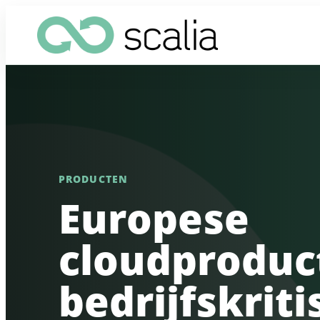
Schaalbare VM's voor web, applicaties en
Snelle sto
platformteams.
hoge besc
PRODUCTEN
GPU-capaciteit voor AI, rendering en video
Upload, t
Europese
workloads.
en stream
cloudproduc
Betaalbare Apple Silicon compute voor AI
Live encod
inference vanaf 59 euro per maand.
wachtsch
integratie
bedrijfskrit
Fysieke servers met voorspelbare
performance.
Eigen sa