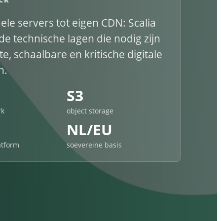
uele servers tot eigen CDN: Scalia
de technische lagen die nodig zijn
e, schaalbare en kritische digitale
n.
S3
rk
object storage
NL/EU
atform
soevereine basis